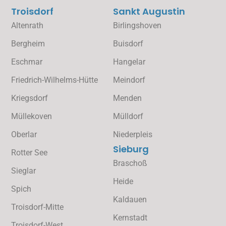
Troisdorf
Sankt Augustin
Altenrath
Birlingshoven
Bergheim
Buisdorf
Eschmar
Hangelar
Friedrich-Wilhelms-Hütte
Meindorf
Kriegsdorf
Menden
Müllekoven
Mülldorf
Oberlar
Niederpleis
Sieburg
Rotter See
Braschoß
Sieglar
Heide
Spich
Kaldauen
Troisdorf-Mitte
Kernstadt
Troisdorf-West