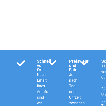
Schlüsseldienst für
Köln, Bonn und
Rhein-Sieg.
Schnell
Preiswert
Sc
vor
und
Tä
Ort
Fair
vo
Nach
Je
00
Erhalt
nach
–
Ihres
Tag
24
Anrufs
und
Uh
sind
Uhrzeit
36
wir
zwischen
Ta