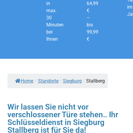
in
64,99
im
max.
€
Ja
30
–
Minuten
bis
bei
99,99
Ihnen
€
Home
/
Standorte
/
Siegburg
/
Stallberg
Wir lassen Sie nicht vor
verschlossener Türe stehen.. Ihr
Schlüsseldienst in Siegburg
Stallberg ist für Sie da!