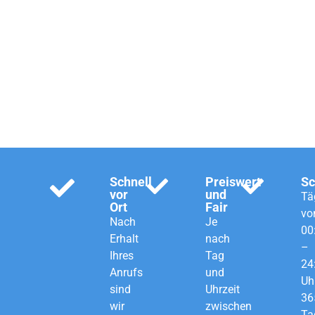
Schlüsseldienst für
Köln, Bonn und
Rhein-Sieg.
Schnell
Preiswert
Sc
vor
und
Tä
Ort
Fair
vo
Nach
Je
00
Erhalt
nach
–
Ihres
Tag
24
Anrufs
und
Uh
sind
Uhrzeit
36
wir
zwischen
Ta