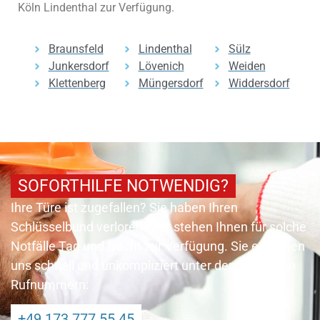
Köln Lindenthal zur Verfügung.
Braunsfeld
Lindenthal
Sülz
Junkersdorf
Lövenich
Weiden
Klettenberg
Müngersdorf
Widdersdorf
SOFORTHILFE NOTWENDIG?
Ihre Türe ist zugefallen? Sie haben Ihren
Schlüsselbund verloren? Wir stehen Ihnen für solche
Notfälle Tag und Nacht zur Verfügung. Sie erreichen
uns schnell und unkompliziert unter den folgenden
Rufnummern:
+49 173 777 55 45