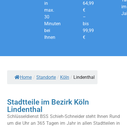
in
64,99
im
max.
€
Ja
30
–
Minuten
bis
bei
99,99
Ihnen
€
Home
/
Standorte
/
Köln
/
Lindenthal
Stadtteile im Bezirk Köln
Lindenthal
Schlüsseldienst BSS Schieh-Schneider steht Ihnen Rund
um die Uhr an 365 Tagen im Jahr in allen Stadtteilen in