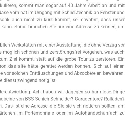
alkulieren, kommt man sogar auf 40 Jahre Arbeit an und mit
ie Nase vorn hat im Umgang mit Schließtechnik an Fenster und
sorik auch nicht zu kurz kommt, sei erwähnt, dass unser
 kann. Somit brauchen Sie nur eine Adresse zu kennen, um
ilen Werkstätten mit einer Ausstattung, die ohne Verzug vor
wie möglich schonen und zerstörungsfrei vorgehen, was auch
um Ziel kommt, statt auf die grobe Tour zu zerstören. Ein
hon das alte hätte gerettet werden können. Sich auf einen
llte vor solchen Enttäuschungen und Abzockereien bewahren.
ldienst zwingend nötig ist.
iterentwicklung. Ach, haben wir dagegen so harmlose Dinge
andbeine von BSS Schieh-Schneider? Garagentore? Rolläden?
Das ist eine Adresse, die Sie sie sich notieren sollten, am
in Kärtchen im Portemonnaie oder im Autohandschuhfach zu