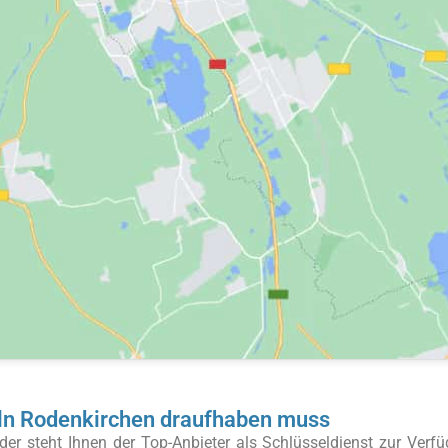
öln Rodenkirchen draufhaben muss
er steht Ihnen der Top-Anbieter als Schlüsseldienst zur Verf