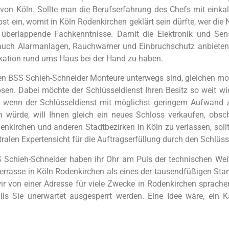
t von Köln. Sollte man die Berufserfahrung des Chefs mit eink
bst ein, womit in Köln Rodenkirchen geklärt sein dürfte, wer d
 überlappende Fachkenntnisse. Damit die Elektronik und Sen
auch Alarmanlagen, Rauchwarner und Einbruchschutz anbieten
ikation rund ums Haus bei der Hand zu haben.
en BSS Schieh-Schneider Monteure unterwegs sind, gleichen mob
lösen. Dabei möchte der Schlüsseldienst Ihren Besitz so weit 
; wenn der Schlüsseldienst mit möglichst geringem Aufwand z
n würde, will Ihnen gleich ein neues Schloss verkaufen, obsc
enkirchen und anderen Stadtbezirken in Köln zu verlassen, so
alen Expertensicht für die Auftragserfüllung durch den Schlüsse
S Schieh-Schneider haben ihr Ohr am Puls der technischen We
errasse in Köln Rodenkirchen als eines der tausendfüßigen St
r von einer Adresse für viele Zwecke in Rodenkirchen sprachen. 
falls Sie unerwartet ausgesperrt werden. Eine Idee wäre, e