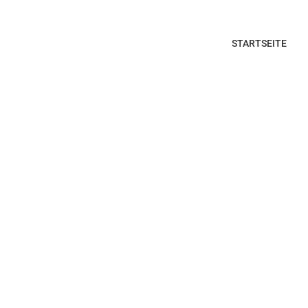
STARTSEITE
nst für Köln, Bonn und Rhein-Sieg