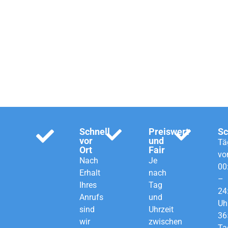
Schlüsseldienst für
Köln, Bonn und
Rhein-Sieg.
Schnell
Preiswert
Sc
vor
und
Tä
Ort
Fair
vo
Nach
Je
00
Erhalt
nach
–
Ihres
Tag
24
Anrufs
und
Uh
sind
Uhrzeit
36
wir
zwischen
Ta