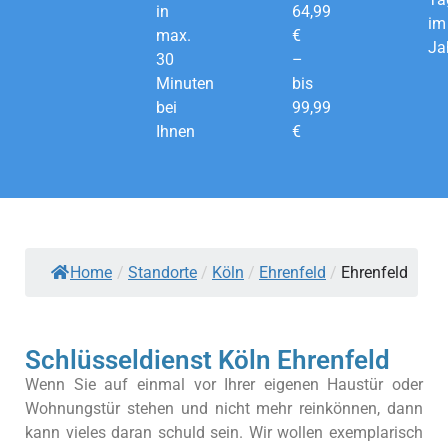
in
64,99
im
max.
€
Ja
30
–
Minuten
bis
bei
99,99
Ihnen
€
Home
/
Standorte
/
Köln
/
Ehrenfeld
/
Ehrenfeld
Schlüsseldienst Köln Ehrenfeld
Wenn Sie auf einmal vor Ihrer eigenen Haustür oder
Wohnungstür stehen und nicht mehr reinkönnen, dann
kann vieles daran schuld sein. Wir wollen exemplarisch