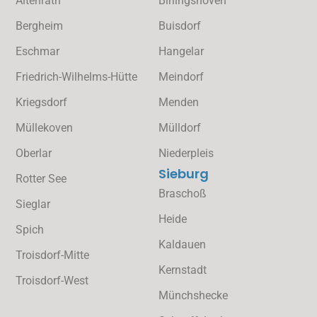
Altenrath
Birlingshoven
Bergheim
Buisdorf
Eschmar
Hangelar
Friedrich-Wilhelms-Hütte
Meindorf
Kriegsdorf
Menden
Müllekoven
Mülldorf
Oberlar
Niederpleis
Sieburg
Rotter See
Braschoß
Sieglar
Heide
Spich
Kaldauen
Troisdorf-Mitte
Kernstadt
Troisdorf-West
Münchshecke