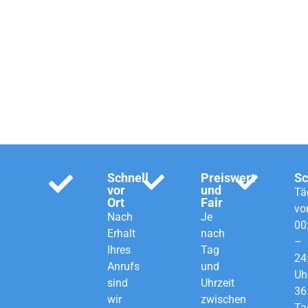
Schlüsseldienst für
Köln, Bonn und
Rhein-Sieg.
Schnell
Preiswert
Sc
vor
und
Tä
Ort
Fair
vo
Nach
Je
00
Erhalt
nach
–
Ihres
Tag
24
Anrufs
und
Uh
sind
Uhrzeit
36
wir
zwischen
Ta