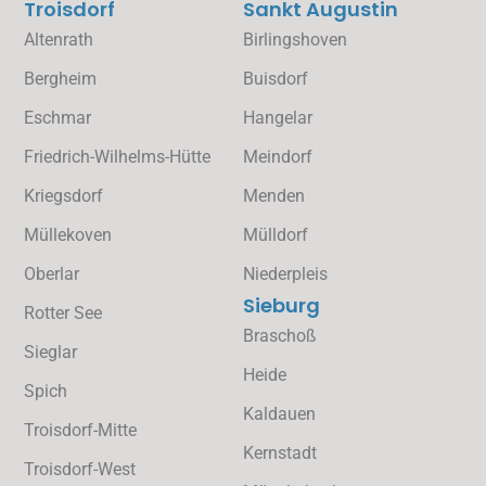
Troisdorf
Sankt Augustin
Altenrath
Birlingshoven
Bergheim
Buisdorf
Eschmar
Hangelar
Friedrich-Wilhelms-Hütte
Meindorf
Kriegsdorf
Menden
Müllekoven
Mülldorf
Oberlar
Niederpleis
Sieburg
Rotter See
Braschoß
Sieglar
Heide
Spich
Kaldauen
Troisdorf-Mitte
Kernstadt
Troisdorf-West