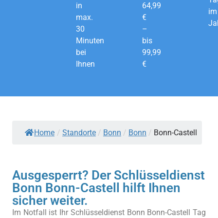
in
64,99
im
max.
€
Ja
30
–
Minuten
bis
bei
99,99
Ihnen
€
Home
/
Standorte
/
Bonn
/
Bonn
/
Bonn-Castell
Ausgesperrt? Der Schlüsseldienst
Bonn Bonn-Castell hilft Ihnen
sicher weiter.
Im Notfall ist Ihr Schlüsseldienst Bonn Bonn-Castell Tag