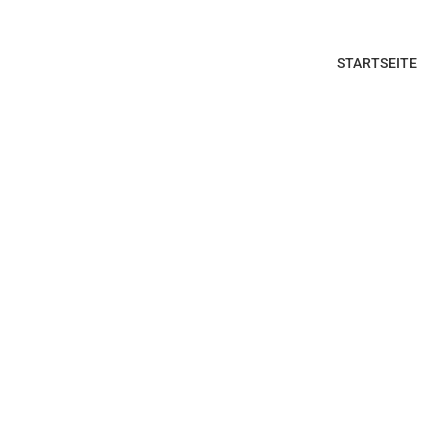
STARTSEITE
nst für Köln, Bonn und Rhein-Sieg