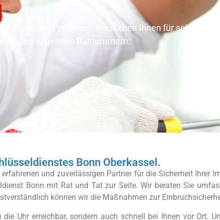
 Schlüsselbund verloren? Wir stehen Ihnen für solche Not
 unter den folgenden Rufnummern:
chlüsseldienstes Bonn Oberkassel.
rfahrenen und zuverlässigen Partner für die Sicherheit Ihrer I
eldienst Bonn mit Rat und Tat zur Seite. Wir beraten Sie umf
tverständlich können wir die Maßnahmen zur Einbruchsicherheit
die Uhr erreichbar, sondern auch schnell bei Ihnen vor Ort. Un