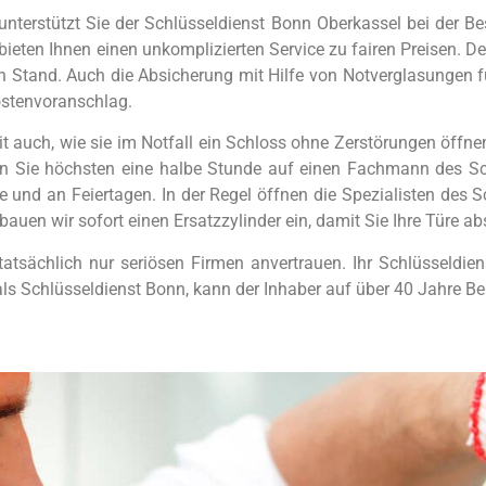
unterstützt Sie der Schlüsseldienst Bonn Oberkassel bei der B
t, bieten Ihnen einen unkomplizierten Service zu fairen Preisen
n Stand. Auch die Absicherung mit Hilfe von Notverglasungen f
ostenvoranschlag.
it auch, wie sie im Notfall ein Schloss ohne Zerstörungen öffn
n Sie höchsten eine halbe Stunde auf einen Fachmann des Sch
nd an Feiertagen. In der Regel öffnen die Spezialisten des S
auen wir sofort einen Ersatzzylinder ein, damit Sie Ihre Türe a
tatsächlich nur seriösen Firmen anvertrauen. Ihr Schlüsseldiens
Schlüsseldienst Bonn, kann der Inhaber auf über 40 Jahre Ber