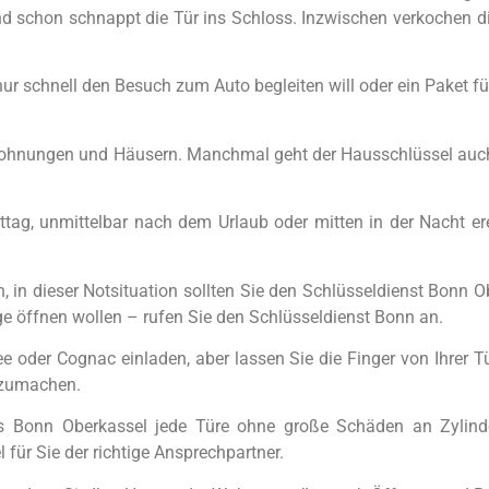
d schon schnappt die Tür ins Schloss. Inzwischen verkochen di
r schnell den Besuch zum Auto begleiten will oder ein Paket 
hnungen und Häusern. Manchmal geht der Hausschlüssel auch v
g, unmittelbar nach dem Urlaub oder mitten in der Nacht erei
in dieser Notsituation sollten Sie den Schlüsseldienst Bonn Ob
ge öffnen wollen – rufen Sie den Schlüsseldienst Bonn an.
 oder Cognac einladen, aber lassen Sie die Finger von Ihrer T
fzumachen.
es Bonn Oberkassel jede Türe ohne große Schäden an Zylind
für Sie der richtige Ansprechpartner.